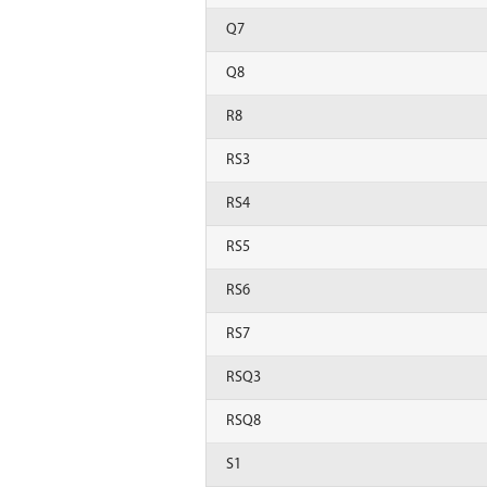
Q7
Q8
R8
RS3
RS4
RS5
RS6
RS7
RSQ3
RSQ8
S1