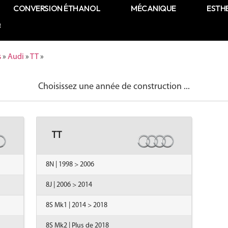
CONVERSION ÉTHANOL
MÉCANIQUE
ESTH
Q
s
»
Audi
»
TT
»
Choisissez une année de construction ...
TT
8N | 1998 > 2006
8J | 2006 > 2014
8S Mk1 | 2014 > 2018
8S Mk2 | Plus de 2018