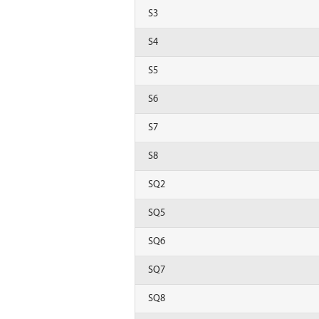
S3
S4
S5
S6
S7
S8
SQ2
SQ5
SQ6
SQ7
SQ8