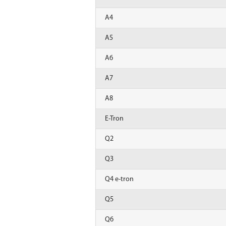
A4
A5
A6
A7
A8
E-Tron
Q2
Q3
Q4 e-tron
Q5
Q6