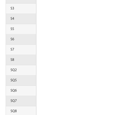
S3
S4
S5
S6
S7
S8
SQ2
SQ5
SQ6
SQ7
SQ8