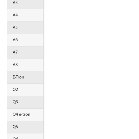
A3
A4
A5
A6
A7
A8
E-Tron
Q2
Q3
Q4 e-tron
Q5