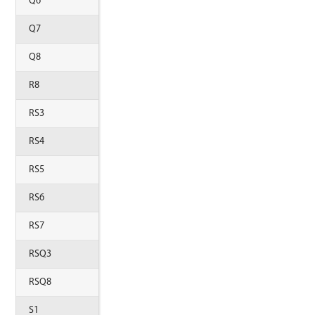
Q6
Q7
Q8
R8
RS3
RS4
RS5
RS6
RS7
RSQ3
RSQ8
S1