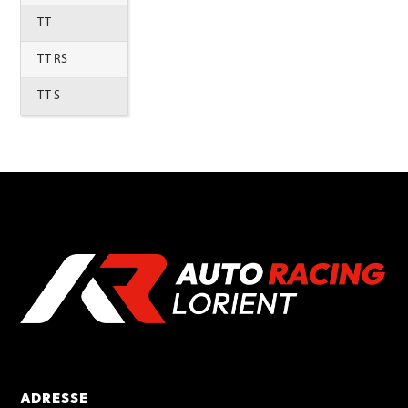
TT
TT RS
TT S
ADRESSE