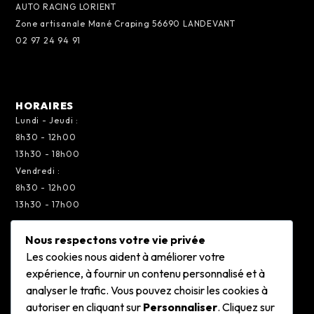
AUTO RACING LORIENT
Zone artisanale Mané Craping 56690 LANDEVANT
02 97 24 94 91
HORAIRES
Lundi - Jeudi :
8h30 - 12h00
13h30 - 18h00
Vendredi :
8h30 - 12h00
13h30 - 17h00
Nous respectons votre vie privée
Les cookies nous aident à améliorer votre
CONTACT
expérience, à fournir un contenu personnalisé et à
Si vous souhaitez suivre notre actualité
analyser le trafic. Vous pouvez choisir les cookies à
autoriser en cliquant sur
Personnaliser
. Cliquez sur